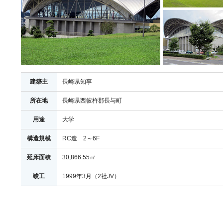
建築主
長崎県知事
所在地
長崎県西彼杵郡長与町
用途
大学
構造規模
RC造 2～6F
延床面積
30,866.55㎡
竣工
1999年3月（2社JV）