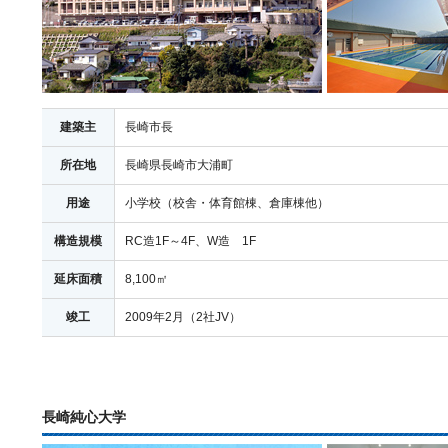
建築主
長崎市長
所在地
長崎県長崎市大浦町
用途
小学校（校舎・体育館棟、倉庫棟他）
構造規模
RC造1F～4F、W造 1F
延床面積
8,100㎡
竣工
2009年2月（2社JV）
長崎純心大学