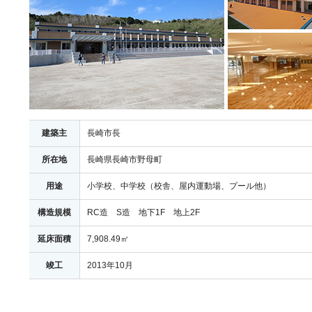
建築主
長崎市長
所在地
長崎県長崎市野母町
用途
小学校、中学校（校舎、屋内運動場、プール他）
構造規模
RC造 S造 地下1F 地上2F
延床面積
7,908.49㎡
竣工
2013年10月