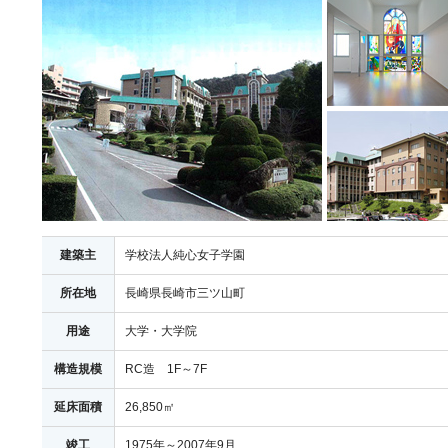
建築主
学校法人純心女子学園
所在地
長崎県長崎市三ツ山町
用途
大学・大学院
構造規模
RC造 1F～7F
延床面積
26,850㎡
竣工
1975年～2007年9月