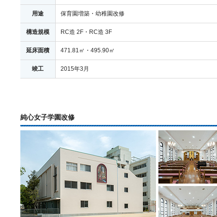
用途
保育園増築・幼稚園改修
構造規模
RC造 2F・RC造 3F
延床面積
471.81㎡・495.90㎡
竣工
2015年3月
純心女子学園改修