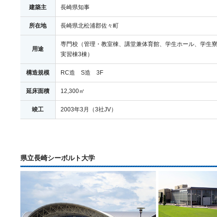
建築主
長崎県知事
所在地
長崎県北松浦郡佐々町
専門校（管理・教室棟、講堂兼体育館、学生ホール、学生
用途
実習棟3棟）
構造規模
RC造 S造 3F
延床面積
12,300㎡
竣工
2003年3月（3社JV）
県立長崎シーボルト大学